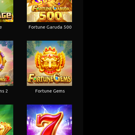
e
Fortune Garuda 500
ms 2
Fortune Gems