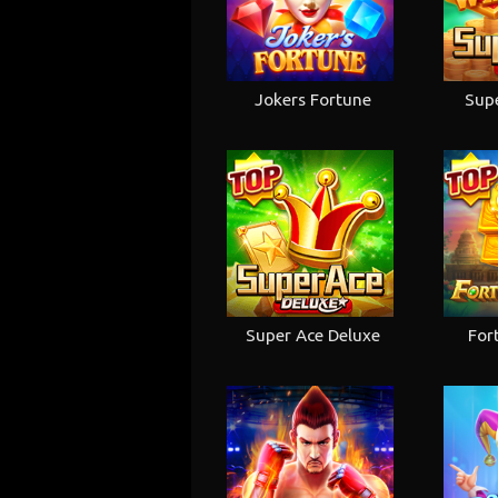
Jokers Fortune
Sup
Super Ace Deluxe
For