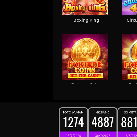
Boxing King
Circ
Fortune Coins
For
TOTO WUHAN
HK SIANG
SG MET
1274
4887
88
16/7/2026
30/7/2026
6/8/20