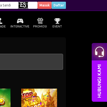
at. Terima Kasih
TEMPO4D Menyediakan Deposit Via QRIS Auto Proses 
Masuk
Daftar
ADE
INTERACTIVE
PROMOSI
EVENT